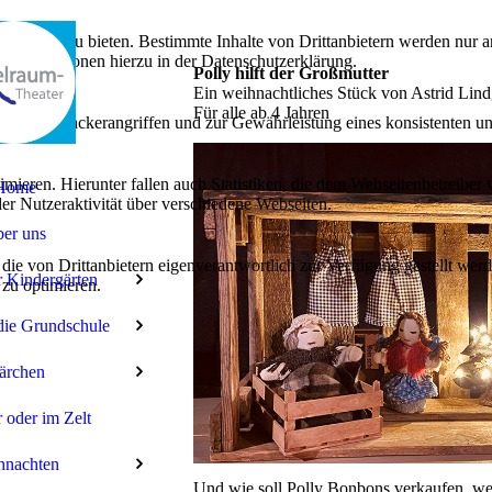
lebnis zu bieten. Bestimmte Inhalte von Drittanbietern werden nur ang
e Informationen hierzu in der Datenschutzerklärung.
Polly hilft der Großmutter
Ein weihnachtliches Stück von Astrid Lin
Für alle ab 4 Jahren
utz vor Hackerangriffen und zur Gewährleistung eines konsistenten un
ieren. Hierunter fallen auch Statistiken, die dem Webseitenbetreiber v
Home
r Nutzeraktivität über verschiedene Webseiten.
er uns
 die von Drittanbietern eigenverantwortlich zur Verfügung gestellt wer
r Kindergärten
 zu optimieren.
die Grundschule
ärchen
 oder im Zelt
hnachten
Und wie soll Polly Bonbons verkaufen, we