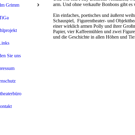
arm. Und ohne verkaufte Bonbons gibt es 
elm Grimm
Ein einfaches, poetisches und äußerst wei
TiGa
Schauspiel, Figurentheater- und Objektthea
einer wirklich armen Polly und ihrer Großm
hlprojekt
Papier, vier Kaffeemühlen und zwei Figur
und die Geschichte in allen Höhen und Tie
Links
den Sie uns
pressum
enschutz
theaterbüro
ontakt