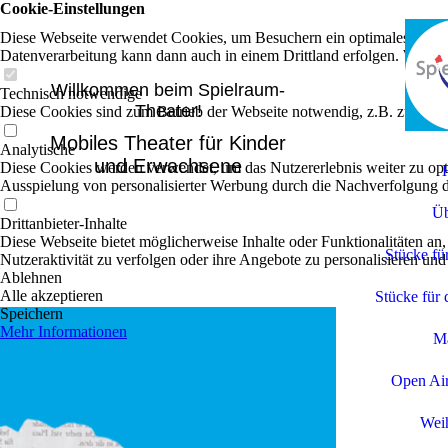
Cookie-Einstellungen
Diese Webseite verwendet Cookies, um Besuchern ein optimales Nutzerer
Datenverarbeitung kann dann auch in einem Drittland erfolgen. Weiter
Willkommen beim Spielraum-
Technisch notwendige
Theater!
Diese Cookies sind zum Betrieb der Webseite notwendig, z.B. zum Sch
Mobiles Theater für Kinder
Analytische
und Erwachsene
Diese Cookies werden verwendet, um das Nutzererlebnis weiter zu optim
Ausspielung von personalisierter Werbung durch die Nachverfolgung de
Üb
Drittanbieter-Inhalte
Diese Webseite bietet möglicherweise Inhalte oder Funktionalitäten an,
Stücke fü
Nutzeraktivität zu verfolgen oder ihre Angebote zu personalisieren und
Ablehnen
Alle akzeptieren
Stücke für 
Speichern
Mehr Informationen
M
Open Air
Wei