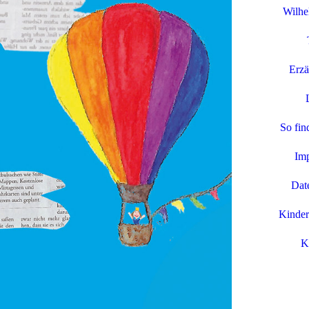
Wilh
Erzä
So fin
Im
Dat
Kinder
K