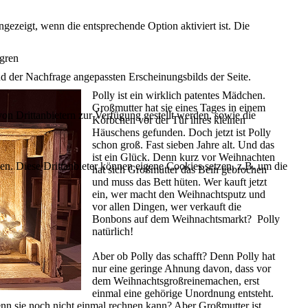
ezeigt, wenn die entsprechende Option aktiviert ist. Die
dgren
d der Nachfrage angepassten Erscheinungsbilds der Seite.
Polly ist ein wirklich patentes Mädchen.
Großmutter hat sie eines Tages in einem
on Drittanbietern zur Verfügung gestellt werden, sowie die
Körbchen vor der Tür ihres kleinen
Häuschens gefunden. Doch jetzt ist Polly
schon groß. Fast sieben Jahre alt. Und das
ist ein Glück. Denn kurz vor Weihnachten
den. Diese Drittanbieter können eigene Cookies setzen, z.B. um die
hat sich Großmutter das Bein gebrochen
und muss das Bett hüten. Wer kauft jetzt
ein, wer macht den Weihnachtsputz und
vor allen Dingen, wer verkauft die
Bonbons auf dem Weihnachtsmarkt? Polly
natürlich!
Aber ob Polly das schafft? Denn Polly hat
nur eine geringe Ahnung davon, dass vor
dem Weihnachtsgroßreinemachen, erst
einmal eine gehörige Unordnung entsteht.
nn sie noch nicht einmal rechnen kann? Aber Großmutter ist