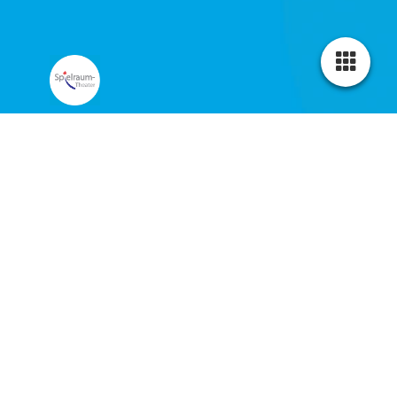
Der Aufsatz
Ein Theaterstück nach einer Geschichte
von Antonio Skarmeta
Rechte: Verlag der Autoren, Frankfurt
ab 9 Jahren
Pedro aus der 4. Klasse
der Siria-Schule spielt
gern Fußball auf der
Straße. Eines Tages wird
der Vater seines Freundes
Daniel von der
Militärpolizei abgeholt
und alle Kinder fragen
sich Warum. ,,Weil mein