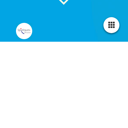
Die Regentrude
nach dem Märchen von Theodor Storm
für alle ab 5 Jahren
Es ist so ein heißer
Sommer, wie es ihn
seit 100 Jahren nicht
gegeben hat.
Menschen und Tiere
leiden unter der
sengenden Hitze. Das
Korn verdorrt auf den
Feldern, der Boden ist
ausgetrocknet und die
Schafe von Mutter Stine finden weder Wasser noch Gras.